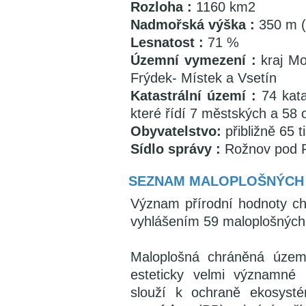
Rozloha :
1160 km2
Nadmořská výška :
350 m (
Lesnatost :
71 %
Územní vymezení :
kraj Mo
Frýdek- Místek a Vsetín
Katastrální území :
74 kata
které řídí 7 městských a 58 
Obyvatelstvo:
přibližně 65 t
Sídlo správy :
Rožnov pod 
SEZNAM MALOPLOŠNÝCH
Význam přírodní hodnoty chr
vyhlášením 59 maloplošných
Maloplošná chráněná územ
esteticky velmi významné
slouží k ochraně ekosyst