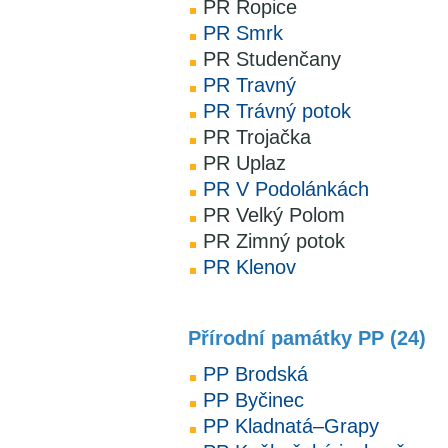
PR Ropice
PR Smrk
PR Studenčany
PR Travný
PR Trávný potok
PR Trojačka
PR Uplaz
PR V Podolánkách
PR Velký Polom
PR Zimný potok
PR Klenov
Přírodní památky PP (24)
PP Brodská
PP Byčinec
PP Kladnatá–Grapy