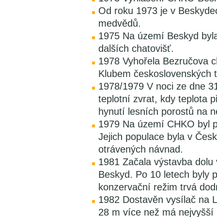
Od roku 1973 je v Beskyd
medvědů.
1975 Na území Beskyd byla
dalších chatovišť.
1978 Vyhořela Bezručova c
Klubem československých tu
1978/1979 V noci ze dne 31
teplotní zvrat, kdy teplota
hynutí lesních porostů na 
1979 Na území CHKO byl po
Jejich populace byla v Če
otrávených návnad.
1981 Začala výstavba dolu 
Beskyd. Po 10 letech byly 
konzervační režim trvá dod
1982 Dostavěn vysílač na L
28 m více než má nejvyšší 