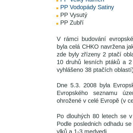
PP Vodopády Satiny
PP Vysutý
PP Zubří
V rámci budování evropsk
byla celá CHKO navržena jak
zde byly zřízeny 2 ptačí ob
10 druhů lesních ptáků a 2
vyhlášeno 38 ptačích oblastí
Dne 5.3. 2008 byla Evrops
Evropského seznamu územ
ohrožené v celé Evropě (v ce
Po dlouhých 80 letech se v 
Podle poslednich odhadu se
vlků a 1-3 medvedi.