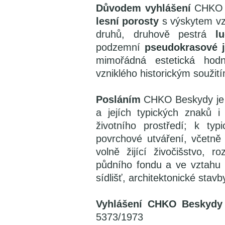
Důvodem vyhlášení
CHKO B
lesní porosty
s výskytem vzá
druhů, druhově pestrá
l
podzemní
pseudokrasové 
mimořádná estetická hodn
vzniklého historickým soužit
Posláním
CHKO Beskydy je o
a jejích typických znaků i
životního prostředí; k ty
povrchové utváření, včetně 
volně žijící živočišstvo, 
půdního fondu a ve vztahu k
sídlišť, architektonické stav
Vyhlášení CHKO Beskydy
5373/1973