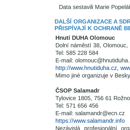
Data sestavili Marie Popelá
DALŠÍ ORGANIZACE A SD
PŘISPÍVAJÍ K OCHRANĚ 
Hnutí DUHA Olomouc
Dolní náměstí 38, Olomouc,
Tel: 585 228 584
E-mail: olomouc@hnutiduha.
http://www.hnutiduha.cz
,
www
Mimo jiné organizuje v Besky
ČSOP Salamadr
Tylovice 1805, 756 61 Rožn
Tel: 571 656 456
E-mail: salamandr@ecn.cz
https://www.salamandr.info
Nezávislá profesionální or