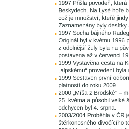
1997 Přišla povodeň, která
Beskydech. Na Lysé hoře b
což je množství, kteřé jind
Zaznamenány byly desítky 
1997 Socha bájného Radega
Originál byl v květnu 1996 
z odolnější žuly byla na pů
postavena až v červenci 19
1999 Vystavěna cesta na K
„alpskému“ provedení byla 
1999 Sestaven první odbor
platností do roku 2009.
2000 „Míša z Brodské“ – me
25. května a působil velké
odchycen byl 4. srpna.
2003/2004 Proběhla v ČR je
štěrkonosného divočícího t