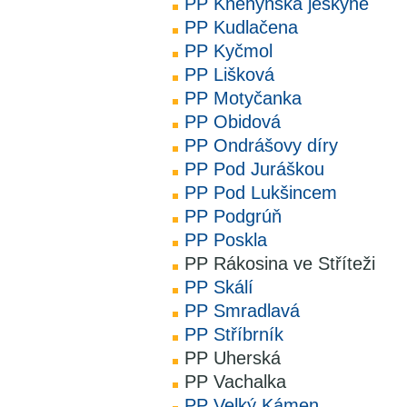
PP Kněhyňská jeskyně
PP Kudlačena
PP Kyčmol
PP Lišková
PP Motyčanka
PP Obidová
PP Ondrášovy díry
PP Pod Juráškou
PP Pod Lukšincem
PP Podgrúň
PP Poskla
PP Rákosina ve Stříteži
PP Skálí
PP Smradlavá
PP Stříbrník
PP Uherská
PP Vachalka
PP Velký Kámen