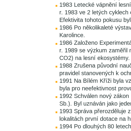
1983 Letecké vápnění lesní
r. 1983 ve 2 letých cyklech 
Efektivita tohoto pokusu b
1986 Po několikaleté výsta
Karolince.
1986 Založeno Experimentál
r. 1989 se výzkum zaměřil 
CO2) na lesní ekosystémy.
1988 Zrušena původní nauč
pravidel stanovených k och
1991 Na Bílém Kříži byla vz
byla pro neefektivnost pro
1992 Schválen nový zákon n
Sb.). Byl uznáván jako jede
1993 Správa přerozděluje 
lokalitách první dotace na 
1994 Po dlouhých 80 letech 