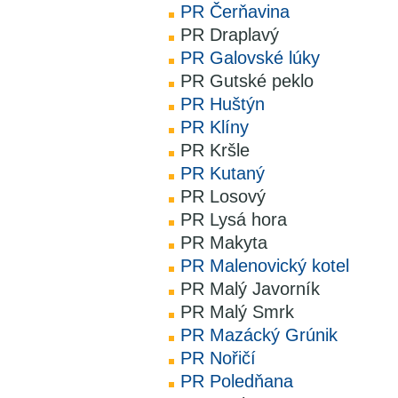
PR Čerňavina
PR Draplavý
PR Galovské lúky
PR Gutské peklo
PR Huštýn
PR Klíny
PR Kršle
PR Kutaný
PR Losový
PR Lysá hora
PR Makyta
PR Malenovický kotel
PR Malý Javorník
PR Malý Smrk
PR Mazácký Grúnik
PR Nořičí
PR Poledňana