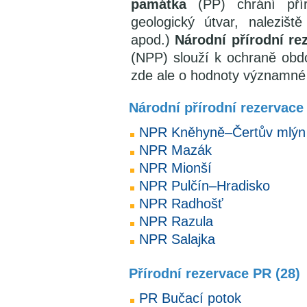
památka
(PP) chrání přír
geologický útvar, nalezišt
apod.)
Národní přírodní re
(NPP) slouží k ochraně obd
zde ale o hodnoty významné
Národní přírodní rezervace
NPR Kněhyně–Čertův mlýn
NPR Mazák
NPR Mionší
NPR Pulčín–Hradisko
NPR Radhošť
NPR Razula
NPR Salajka
Přírodní rezervace PR (28)
PR Bučací potok