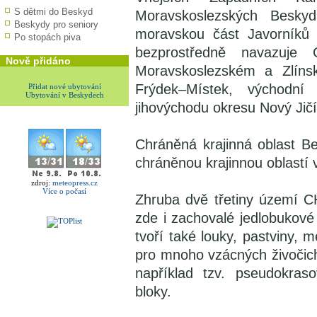
S dětmi do Beskyd
Moravskoslezských Besky
Beskydy pro seniory
moravskou část Javorníků 
Po stopách piva
bezprostředně navazuj
Nově přidáno
Moravskoslezském a Zlínsk
Frýdek–Místek, východní
Přidat nové ubytování
Ubytování v Beskydech
jihovýchodu okresu Nový Jičí
Chráněná krajinná oblast B
chráněnou krajinnou oblastí 
zdroj:
meteopress.cz
Více o počasí
Zhruba dvě třetiny území 
zde i zachovalé jedlobukové
tvoří také louky, pastviny
pro mnoho vzácných živočichů
například tzv. pseudokras
bloky.