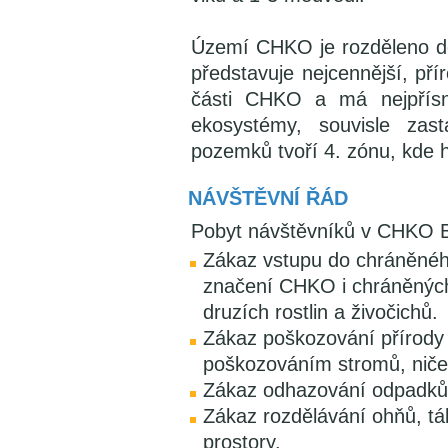
Území CHKO je rozděleno do
představuje nejcennější, p
části CHKO a má nejpřísn
ekosystémy, souvisle zas
pozemků tvoří 4. zónu, kde 
NÁVŠTĚVNÍ ŘÁD
Pobyt návštěvníků v CHKO B
Zákaz vstupu do chráněné
značení CHKO i chráněných
druzích rostlin a živočichů.
Zákaz poškozování přírody 
poškozováním stromů, niče
Zákaz odhazování odpadků
Zákaz rozdělávání ohňů, t
prostory.