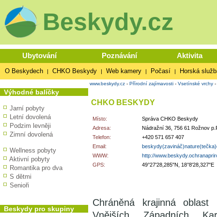
Beskydy.cz
Ubytování
Poznávání
Aktivita
O Beskydech
CHKO Beskydy
Web kamery
Počasí
Horská služb
|
|
|
|
www.beskydy.cz
-
Přírodní zajímavosti
-
Vsetínské vrchy
Výhodné balíčky
CHKO BESKYDY
Jarní pobyty
Letní dovolená
Místo:
Správa CHKO Beskydy
Podzim levněji
Adresa:
Nádražní 36, 756 61 Rožnov p.
Zimní dovolená
Telefon:
+420 571 657 407
Email:
beskydy(zavináč)nature(tečka
Wellness pobyty
WWW:
http://www.beskydy.ochranaprir
Aktivní pobyty
GPS:
49°27'28,285"N, 18°8'28,327"E
Romantika pro dva
S dětmi
Senioři
Chráněná krajinná oblast 
Beskydy pro skupiny
Vnějších Západních K