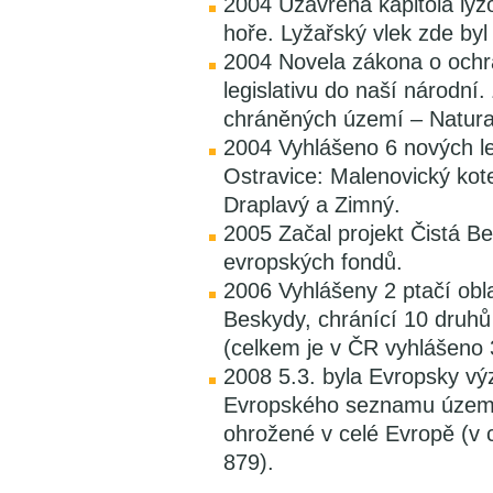
2004 Uzavřena kapitola lyž
hoře. Lyžařský vlek zde byl
2004 Novela zákona o ochra
legislativu do naší národn
chráněných území – Natura
2004 Vyhlášeno 6 nových l
Ostravice: Malenovický kot
Draplavý a Zimný.
2005 Začal projekt Čistá B
evropských fondů.
2006 Vyhlášeny 2 ptačí ob
Beskydy, chránící 10 druhů
(celkem je v ČR vyhlášeno 3
2008 5.3. byla Evropsky v
Evropského seznamu území 
ohrožené v celé Evropě (v 
879).