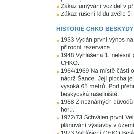
Zákaz umývání vozidel v př
Zákaz rušení klidu zvěře či
HISTORIE CHKO BESKYDY
1933 Vydán první výnos na 
přírodní rezervace.
1948 Vyhlášena 1. nelesní 
CHKO.
1964/1969 Na místě části 
nádrž Šance. Její plocha je
vysoká 65 metrů. Pod přehr
beskydská rašeliniště.
1968 Z neznámých důvodů v
horu.
1972/73 Schválen první Ve
plánování výstavby v úze
1973 Vyhlášení CHKO Besk