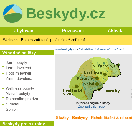
Beskydy.cz
Ubytování
Poznávání
Aktivita
Wellness, Balneo zařízení
Lázeňské zařízení
|
www.beskydy.cz
-
Rehabilitační & relaxační zařízení
Výhodné balíčky
Jarní pobyty
Letní dovolená
Podzim levněji
Zimní dovolená
Wellness pobyty
Aktivní pobyty
Romantika pro dva
Tip: zvolte region z mapy
S dětmi
Zobrazit celý region
Senioři
Služby - Beskydy - Rehabilitační & relaxa
Beskydy pro skupiny