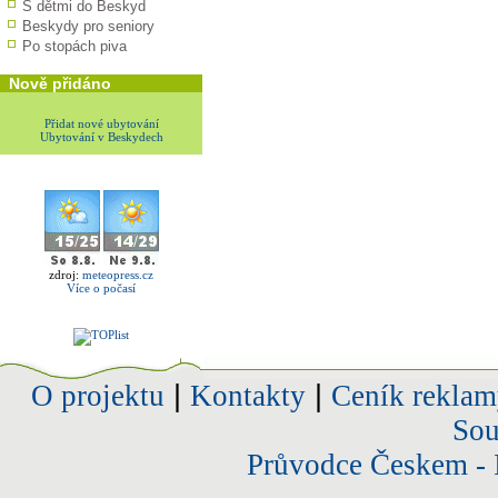
S dětmi do Beskyd
Beskydy pro seniory
Po stopách piva
Nově přidáno
Přidat nové ubytování
Ubytování v Beskydech
zdroj:
meteopress.cz
Více o počasí
O projektu
|
Kontakty
|
Ceník reklam
Sou
Průvodce Českem - 